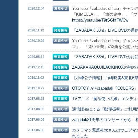
YouTube『zabadak offici
2020.12.04
「KIMELLA」、「旅の途中」、「ブ
https://youtu.be/T9tSGkfFWCw
『ZABADAK 33rd』LIVE 
2020.11.12
YouTube『zabadak officia
2020.10.29
マ」、「遠い音楽」の3曲を公開い
『ZABADAK 33rd』LIVE DVDの
2020.08.14
ZABAKARAQUJILAOKINOXの
2019.12.15
【小峰公子情報】 白崎映美&東北6県ろ～
2019.11.02
OTOTOY からzabadak「COL
2019.10.27
TVアニメ『魔法使いの嫁』エンディン
2017.08.25
通信販売による『郵便振替』ご利用
2017.08.03
zabadak31周年のコンサートから
2017.06.09
カメラマン萩庭桂太さんのウェブマガジ
2017.06.05
れました