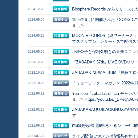
Biosphere Records か
2024.12.20
1995年6月に開催された『SONG CYC
2024.09.04
ました！！
MOON RECORDS（現ワーナ
2024.08.18
ブスクリプションサービスで配信ス
小峰公子と保刈久明との音楽ユニット
2024.05.30
『ZABADAK 37th』LIVE DVDリ
2023.12.28
ZABADAK NEW ALBUM『夏秋冬
2022.10.25
「ミュージック・マガジン 2022年
2022.10.23
YouTube「zabadak offici
2022.06.12
ました
https://youtu.be/_EPeqNA0F
ZABAKARAQUJILAOKINOX
2022.02.18
す！！
白崎映美&東北6県ろ～るショー!! 3
2021.09.01
ライブ配信についての情報共有サイ
2021.07.22