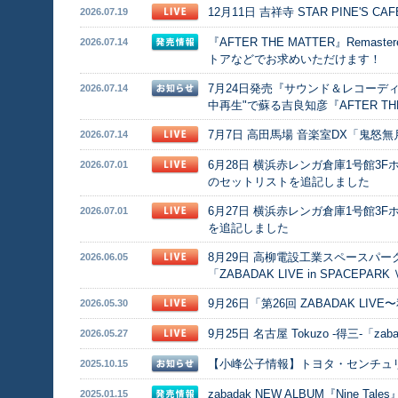
12月11日 吉祥寺 STAR PINE'S CA
2026.07.19
『AFTER THE MATTER』Rema
2026.07.14
トアなどでお求めいただけます！
7月24日発売『サウンド＆レコーディ
2026.07.14
中再生"で蘇る吉良知彦『AFTER TH
7月7日 高田馬場 音楽室DX「鬼怒無月
2026.07.14
6月28日 横浜赤レンガ倉庫1号館3Fホ
2026.07.01
のセットリストを追記しました
6月27日 横浜赤レンガ倉庫1号館3F
2026.07.01
を追記しました
8月29日 高柳電設工業スペースパ
2026.06.05
「ZABADAK LIVE in SPACEPA
9月26日「第26回 ZABADAK L
2026.05.30
9月25日 名古屋 Tokuzo -得三-「zab
2026.05.27
【小峰公子情報】トヨタ・センチュリ
2025.10.15
zabadak NEW ALBUM『Nine T
2025.01.15